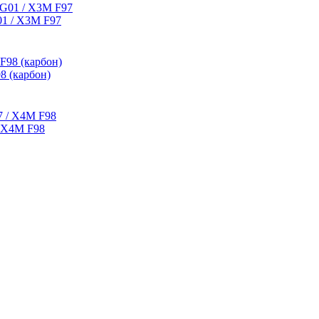
01 / X3M F97
 (карбон)
/ X4M F98