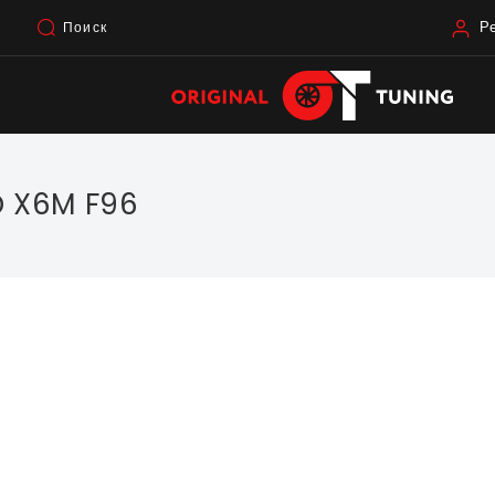
Р
Поиск
 X6M F96