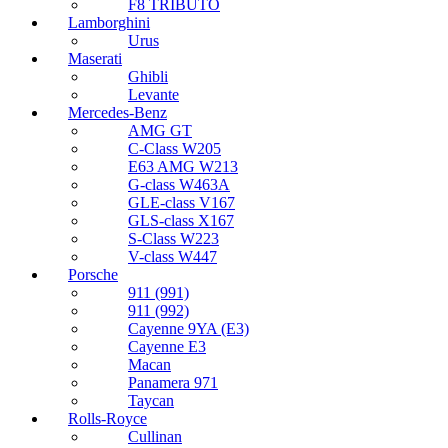
F8 TRIBUTO
Lamborghini
Urus
Maserati
Ghibli
Levante
Mercedes-Benz
AMG GT
C-Class W205
E63 AMG W213
G-class W463A
GLE-class V167
GLS-class X167
S-Class W223
V-class W447
Porsche
911 (991)
911 (992)
Cayenne 9YA (E3)
Cayenne E3
Macan
Panamera 971
Taycan
Rolls-Royce
Cullinan