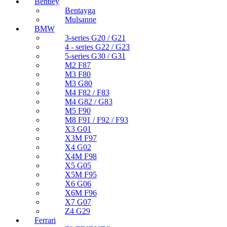
Bentley
Bentayga
Mulsanne
BMW
3-series G20 / G21
4 - series G22 / G23
5-series G30 / G31
M2 F87
M3 F80
M3 G80
M4 F82 / F83
M4 G82 / G83
M5 F90
M8 F91 / F92 / F93
X3 G01
X3M F97
X4 G02
X4M F98
X5 G05
X5M F95
X6 G06
X6M F96
X7 G07
Z4 G29
Ferrari