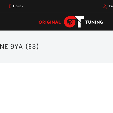
Ре
Поиск
E 9YA (E3)