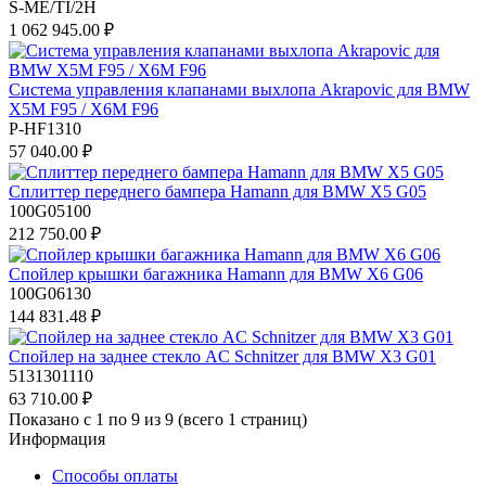
S-ME/TI/2H
1 062 945.00 ₽
Система управления клапанами выхлопа Akrapovic для BMW
X5M F95 / X6M F96
P-HF1310
57 040.00 ₽
Сплиттер переднего бампера Hamann для BMW X5 G05
100G05100
212 750.00 ₽
Спойлер крышки багажника Hamann для BMW X6 G06
100G06130
144 831.48 ₽
Спойлер на заднее стекло AC Schnitzer для BMW X3 G01
5131301110
63 710.00 ₽
Показано с 1 по 9 из 9 (всего 1 страниц)
Информация
Способы оплаты