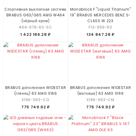
Спортивная выхлопная система
Monoblock F "Liquid Titanium"
BRABUS G63/G65 AMG W464
19'' BRABUS MERCEDES BENZ S-
(чёрный хром)
CLASS W 223
464-678-63-SC
F13-959-50
1 422 186.28 ₽
134 847.28 ₽
BRABUS дополнения WIDESTAR
BRABUS дополнения WIDESTAR
(глянец) 63 AMG X166
(матовые) 63 AMG X166
X166-563-CG
X166-563-CM
775 749.92 ₽
775 749.92 ₽