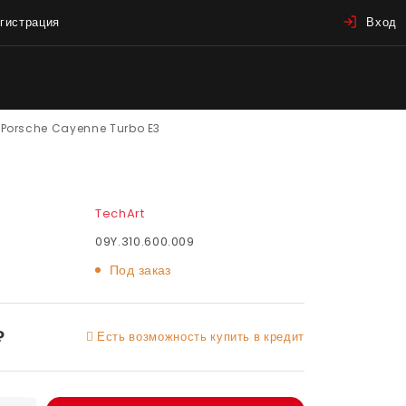
гистрация
Вход
 Porsche Cayenne Turbo E3
TechArt
09Y.310.600.009
Под заказ
₽
Есть возможность купить в кредит