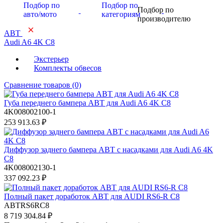
Подбор по
Подбор по
Подбор по
авто/мото
категориям
производителю
ABT
Audi A6 4K C8
Экстерьер
Комплекты обвесов
Сравнение товаров (0)
Губа переднего бампера ABT для Audi A6 4K C8
4K008002100-1
253 913.63 ₽
Диффузор заднего бампера ABT с насадками для Audi A6 4K
C8
4K008002130-1
337 092.23 ₽
Полный пакет доработок ABT для AUDI RS6-R C8
ABTRS6RC8
8 719 304.84 ₽