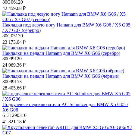
80G06120
42 459.68 ₽
Накладка под левую ногу Hamann для BMW X6 G06 / X5 G05
/ X7 G07 (серебро)
80G05130
23 173.04 ₽
Накладки на педали Hamann для BMW X6 G06 (серебро)
80099120
24 069.36 ₽
Накладки на педали Hamann для BMW X6 G06 (чёрные)
80099153
28 405.66 ₽
Подрулевые переключатели AC Schnitzer для BMW X5 G05 /
X6 G06
6131290310
41 821.18 ₽