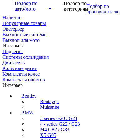
Подбор по
Подбор по
Подбор по
авто/мото
категориям
производителю
Наличие
Популярные товары
Экстерьер
Выхлопные системы
Выхлоп для мото
Интерьер
Подвеска
Системы охлаждения
Двигатель
Колёсные диски
Комплекты колёс
Комплекты обвесов
Интерьер
Bentley
Bentayga
Mulsanne
BMW
3-series G20 / G21
4 - series G22 / G23
M4 G82 / G83
X5 G05