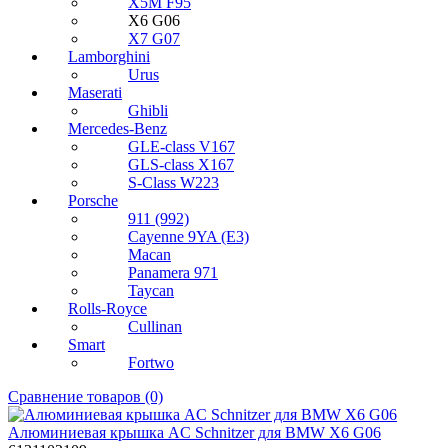
X5M F95
X6 G06
X7 G07
Lamborghini
Urus
Maserati
Ghibli
Mercedes-Benz
GLE-class V167
GLS-class X167
S-Class W223
Porsche
911 (992)
Cayenne 9YA (E3)
Macan
Panamera 971
Taycan
Rolls-Royce
Cullinan
Smart
Fortwo
Сравнение товаров (0)
Алюминиевая крышка AC Schnitzer для BMW X6 G06