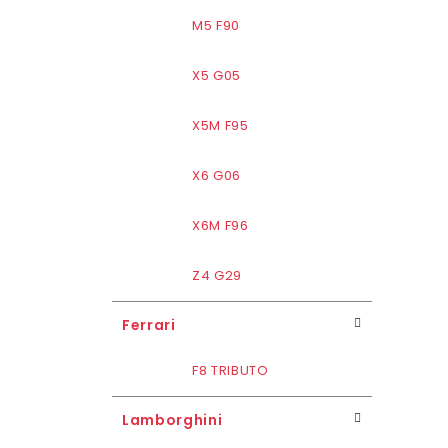
M5 F90
X5 G05
X5M F95
X6 G06
X6M F96
Z4 G29
Ferrari
F8 TRIBUTO
Lamborghini