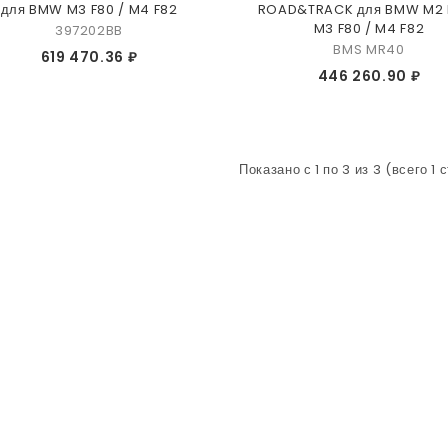
для BMW M3 F80 / M4 F82
ROAD&TRACK для BMW M2 F
M3 F80 / M4 F82
397202BB
BMS MR40
619 470.36 ₽
446 260.90 ₽
Показано с 1 по 3 из 3 (всего 1 