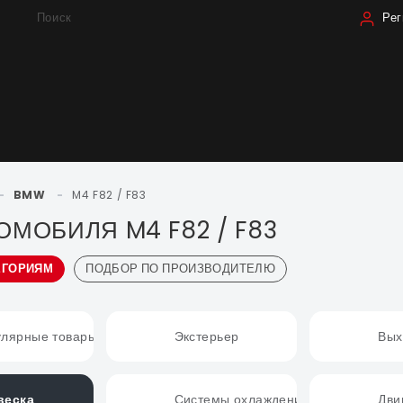
Поиск
Рег
-
BMW
-
M4 F82 / F83
МОБИЛЯ M4 F82 / F83
ЕГОРИЯМ
ПОДБОР ПО ПРОИЗВОДИТЕЛЮ
улярные товары
Экстерьер
Вых
веска
Системы охлаждения
Дви