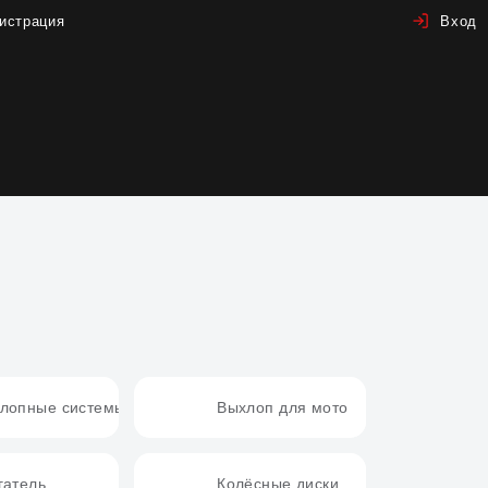
истрация
Вход
лопные системы
Выхлоп для мото
гатель
Колёсные диски