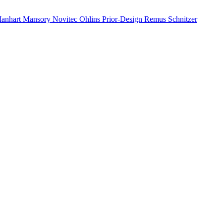
anhart
Mansory
Novitec
Ohlins
Prior-Design
Remus
Schnitzer