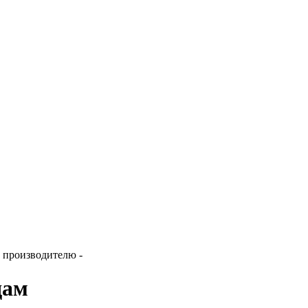
о производителю
-
дам