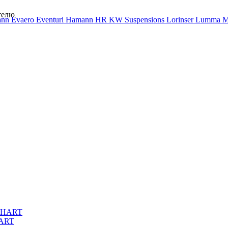
телю
ann
Evaero
Eventuri
Hamann
HR
KW Suspensions
Lorinser
Lumma
M
HART