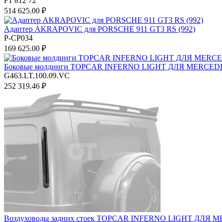
F1 812 72
514 625.00 ₽
Адаптер AKRAPOVIC для PORSCHE 911 GT3 RS (992)
P-CP034
169 625.00 ₽
Боковые молдинги TOPCAR INFERNO LIGHT ДЛЯ MERCEDE
G463.LT.100.09.VC
252 319.46 ₽
Воздуховоды задних стоек TOPCAR INFERNO LIGHT ДЛЯ M