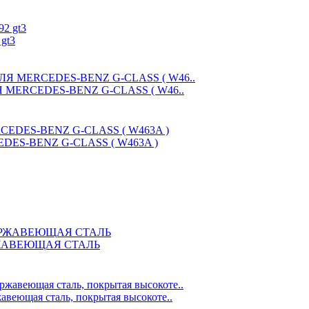
 gt3
Я MERCEDES-BENZ G-CLASS ( W46..
EDES-BENZ G-CLASS ( W463A )
ЕРЖАВЕЮЩАЯ СТАЛЬ
щая сталь, покрытая высокоте..