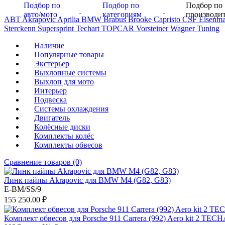
Подбор по
Подбор по
Подбор по
авто/мото
категориям
производи
ABT
Akrapovic
Aprilia
BMW
Brabus
Brooke
Capristo
CSF
Eisenm
Sterckenn
Supersprint
Techart
TOPCAR
Vorsteiner
Wagner Tuning
Наличие
Популярные товары
Экстерьер
Выхлопные системы
Выхлоп для мото
Интерьер
Подвеска
Системы охлаждения
Двигатель
Колёсные диски
Комплекты колёс
Комплекты обвесов
Сравнение товаров (0)
Линк пайпы Akrapovic для BMW M4 (G82, G83)
E-BM/SS/9
155 250.00 ₽
Комплект обвесов для Porsche 911 Carrera (992) Aero kit 2 TEC