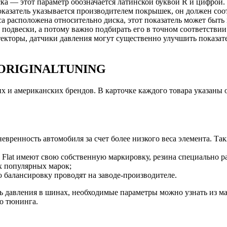
ка — этот параметр обозначается латинской буквой R и цифрой.
оказатель указывается производителем покрышек, он должен соо
еса расположена относительно диска, этот показатель может бы
 подвески, а потому важно подбирать его в точном соответстви
кторы, датчики давления могут существенно улучшить показат
ORIGINALTUNING
их и американских брендов. В карточке каждого товара указаны
евренность автомобиля за счет более низкого веса элемента. Т
 Flat имеют свою собственную маркировку, резина специально ра
гих популярных марок;
 балансировку проводят на заводе-производителе.
ь давления в шинах, необходимые параметры можно узнать из м
го тюнинга.