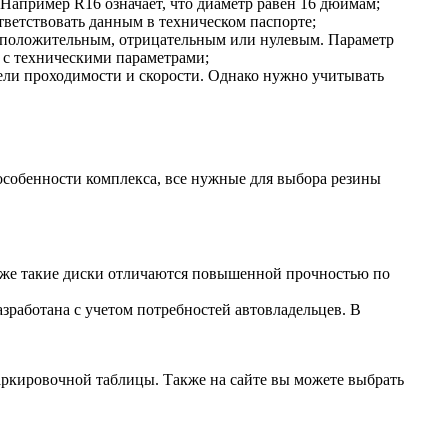
 Например R16 означает, что диаметр равен 16 дюймам;
тветствовать данным в техническом паспорте;
ть положительным, отрицательным или нулевым. Параметр
и с техническими параметрами;
ели проходимости и скорости. Однако нужно учитывать
 особенности комплекса, все нужные для выбора резины
акже такие диски отличаются повышенной прочностью по
зработана с учетом потребностей автовладельцев. В
аркировочной таблицы. Также на сайте вы можете выбрать