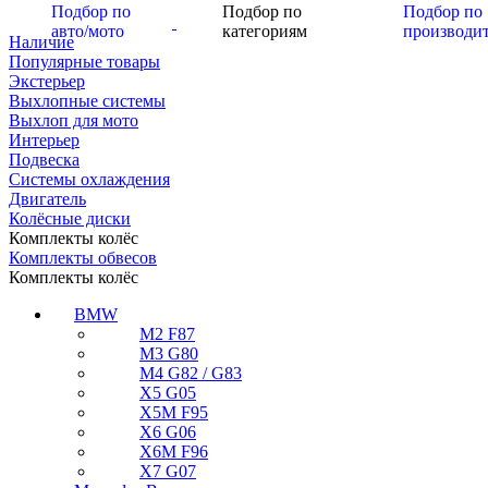
Подбор по
Подбор по
Подбор по
авто/мото
категориям
производи
Наличие
Популярные товары
Экстерьер
Выхлопные системы
Выхлоп для мото
Интерьер
Подвеска
Системы охлаждения
Двигатель
Колёсные диски
Комплекты колёс
Комплекты обвесов
Комплекты колёс
BMW
M2 F87
M3 G80
M4 G82 / G83
X5 G05
X5M F95
X6 G06
X6M F96
X7 G07