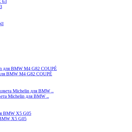
3
in для BMW M4 G82 COUPÉ
ета Michelin для BMW ..
я BMW X5 G05