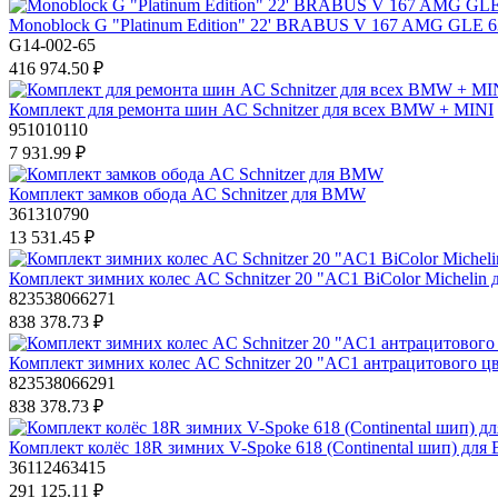
Monoblock G "Platinum Edition" 22' BRABUS V 167 AMG GLE 6
G14-002-65
416 974.50 ₽
Комплект для ремонта шин AC Schnitzer для всех BMW + MINI
951010110
7 931.99 ₽
Комплект замков обода AC Schnitzer для BMW
361310790
13 531.45 ₽
Комплект зимних колес AC Schnitzer 20 "AC1 BiColor Michel
823538066271
838 378.73 ₽
Комплект зимних колес AC Schnitzer 20 "AC1 антрацитового цв
823538066291
838 378.73 ₽
Комплект колёс 18R зимних V-Spoke 618 (Continental шип) дл
36112463415
291 125.11 ₽