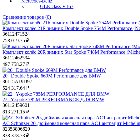
Mercedes-Benz
GLE-class V167
Сравнение товаров (0)
Комплект колёс 21R зимних Double Spoke 754M Performance (N
36112471524
758 019.75 ₽
Комплект колёс 20R зимних Star Spoke 748M Performance (Mic
36112462594
497 758.27 ₽
20" Double Spoke 669M Performance для BMW
36115A19D97
524 317.64 ₽
22" Y-spoke 785M PERFORMANCE ДЛЯ BMW
36112459601
813 271.15 ₽
AC Schnitzer 20-дюймовая колесная пара AC1 антрацит Michel
82353806629
838 378.73 ₽