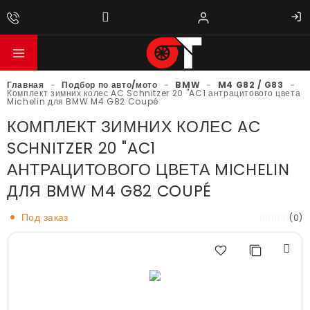
Главная
-
Подбор по авто/мото
-
BMW
-
M4 G82 / G83
-
Комплект зимних колес AC Schnitzer 20 "AC1 антрацитового цвета
Michelin для BMW M4 G82 Coupé
КОМПЛЕКТ ЗИМНИХ КОЛЕС AC
SCHNITZER 20 "AC1
АНТРАЦИТОВОГО ЦВЕТА MICHELIN
ДЛЯ BMW M4 G82 COUPÉ
Под заказ
(0)