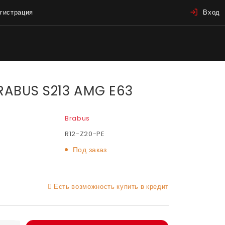
гистрация
Вход
RABUS S213 AMG E63
Brabus
R12-Z20-PE
Под заказ
Есть возможность купить в кредит