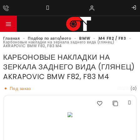
Главная
-
Подбор по авто/мото
-
BMW
-
M4 F82 / F83
-
Карбоновые накладки на зеркала заднего вида (глянец)
AKRAPOVIC BMW F82, F83 M4
КАРБОНОВЫЕ НАКЛАДКИ НА
ЗЕРКАЛА ЗАДНЕГО ВИДА (ГЛЯНЕЦ)
AKRAPOVIC BMW F82, F83 M4
Под заказ
(0)