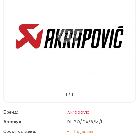
1
/
1
Бренд:
Akrapovic
Артикул:
DI-PO/CA/8/M/1
Срок поставки:
Под заказ