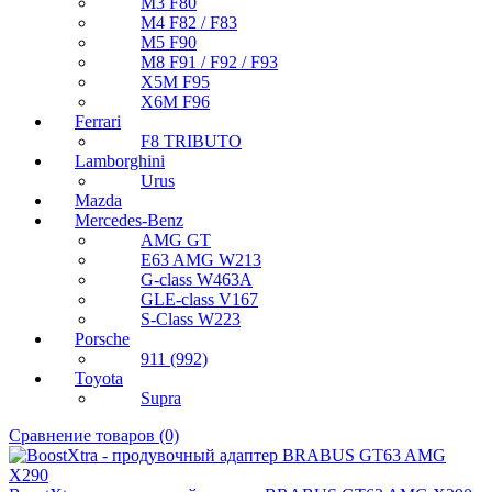
M3 F80
M4 F82 / F83
M5 F90
M8 F91 / F92 / F93
X5M F95
X6M F96
Ferrari
F8 TRIBUTO
Lamborghini
Urus
Mazda
Mercedes-Benz
AMG GT
E63 AMG W213
G-class W463A
GLE-class V167
S-Class W223
Porsche
911 (992)
Toyota
Supra
Сравнение товаров (0)