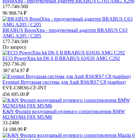
BoostXtra - продувочный адаптер BRABUS GT63 AMG X290
177-740-500
96 968.74 ₽
BRABUS BoostXtra - продувочный адаптер BRABUS C63
AMG A205 / C205
177-740-500
По запросу
ECO PowerXtra kit D6 S II BRABUS 63/63S AMG C292
292-736-20
387 874.97 ₽
Eventuri Впускная система для Audi RS6/RS7 C8 (карбон)
EVE-C8RS6-CF-INT
456 695.00 ₽
K&N Фильтр воздушный нулевого сопротивления BMW
M2/M3/M4 F8X M5/M6
33-2488
14 188.99 ₽