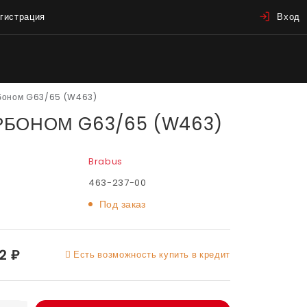
гистрация
Вход
рбоном G63/65 (W463)
РБОНОМ G63/65 (W463)
Brabus
463-237-00
Под заказ
2 ₽
Есть возможность купить в кредит