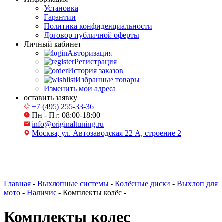
Установка
Гарантии
Политика конфиденциальности
Договор публичной оферты
Личный кабинет
Авторизация
Регистрация
История заказов
Избранные товары
Изменить мои адреса
оставить заявку
+7 (495) 255-33-36
Пн - Пт: 08:00-18:00
info@originaltuning.ru
Москва, ул. Автозаводская 22 А, строение 2
Главная
-
Выхлопные системы
-
Колёсные диски
-
Выхлоп для
мото
-
Наличие
-
Комплекты колёс
-
Комплекты колес