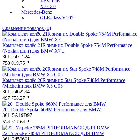
X6M F96
X7 G07
Mercedes-Benz
GLE-class V167
Сравнение товаров (0)
Комплект колёс 21R зимних Double Spoke 754M Performance
(Nokian шип) для BMW X7 ..
36112471524
758 019.75 ₽
Комплект колёс 20R зимних Star Spoke 748M Performance
(Michelin) для BMW X5 G05
36112462594
497 758.27 ₽
20" Double Spoke 669M Performance для BMW
36115A19D97
524 317.64 ₽
22" Y-spoke 785M PERFORMANCE ДЛЯ BMW
36112459601