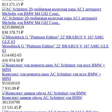
813 271.15 ₽
AC Schnitzer 20-дюймовая колесная пара AC1 антрацит
Michelin для BMW M4 G82 Coup..
82353806629
838 378.73 ₽
Monoblock G "Platinum Edition" 22' BRABUS V 167 AMG GLE
63
G14-002-65
416 974.50 ₽
Комплект для ремонта шин AC Schnitzer для всех BMW +
MINI
951010110
7 931.99 ₽
Комплект замков обода AC Schnitzer для BMW
361310790
13 531.45 ₽