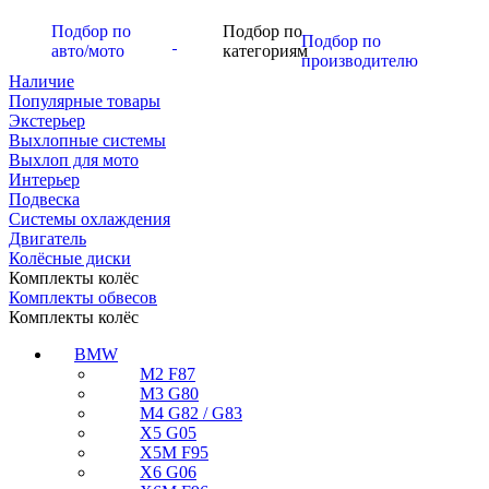
Подбор по
Подбор по
Подбор по
авто/мото
категориям
производителю
Наличие
Популярные товары
Экстерьер
Выхлопные системы
Выхлоп для мото
Интерьер
Подвеска
Системы охлаждения
Двигатель
Колёсные диски
Комплекты колёс
Комплекты обвесов
Комплекты колёс
BMW
M2 F87
M3 G80
M4 G82 / G83
X5 G05
X5M F95
X6 G06